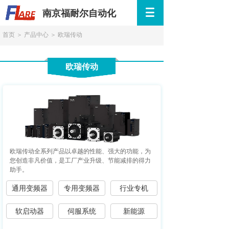
南京福耐尔自动化
首页
＞
产品中心
＞
欧瑞传动
欧瑞传动
欧瑞传动全系列产品以卓越的性能、强大的功能，为
按钮文本
您创造非凡价值，是工厂产业升级、节能减排的得力
助手。
通用变频器
专用变频器
行业专机
软启动器
伺服系统
新能源