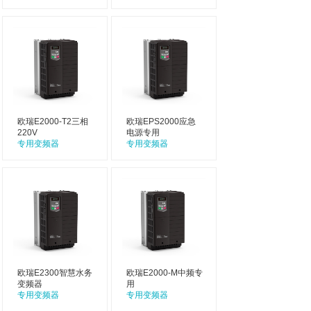
欧瑞E2000-T2三相
欧瑞EPS2000应急
220V
电源专用
专用变频器
专用变频器
欧瑞E2300智慧水务
欧瑞E2000-M中频专
变频器
用
专用变频器
专用变频器