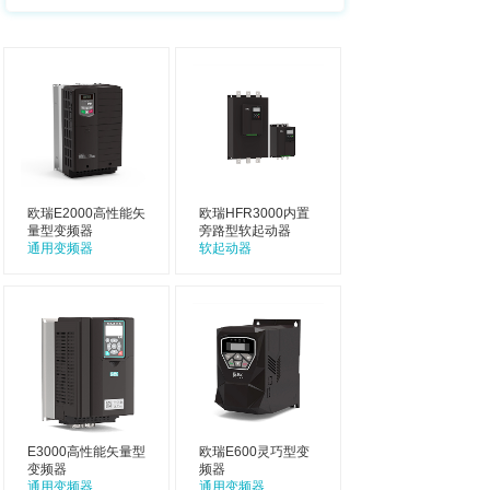
欧瑞E2000高性能矢
欧瑞HFR3000内置
量型变频器
旁路型软起动器
通用变频器
软起动器
E3000高性能矢量型
欧瑞E600灵巧型变
变频器
频器
通用变频器
通用变频器